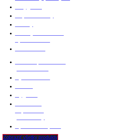
Polygrafia
Papier a obaly
Etikety
Stavby a montáže,
oplášťovanie
Automotive
Matrace, laminácia
pien a textílií
Výroba filtrov
Tissue
Hygiena
Čistiace a
separačné
prostriedky
Špeciálne lepidlá
Zobraziť všetky produkty