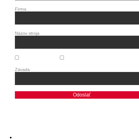
Firma
Názov stroja
Pravidelný servis
Závada
Závada
Odoslať
Produkty
Drevársky priemysel