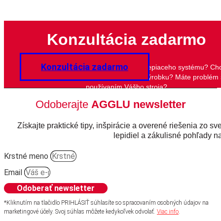
Konzultácia zadarmo
Konzultácia zadarmo
Potrebujete poradiť s výberom lepidla či lepiaceho systému? Ch
zlepšiť kvalitu lepeného spoja Vášho výrobku? Máte problém 
používaním Vášho stroja?
Odoberajte
AGGLU newsletter
Získajte praktické tipy, inšpirácie a overené riešenia zo sv
lepidiel a zákulisné pohľady na
Krstné meno
Email
Odoberať newsletter
*Kliknutím na tlačidlo PRIHLÁSIŤ súhlasíte so spracovaním osobných údajov na
marketingové účely. Svoj súhlas môžete kedykoľvek odvolať.
Viac info
.