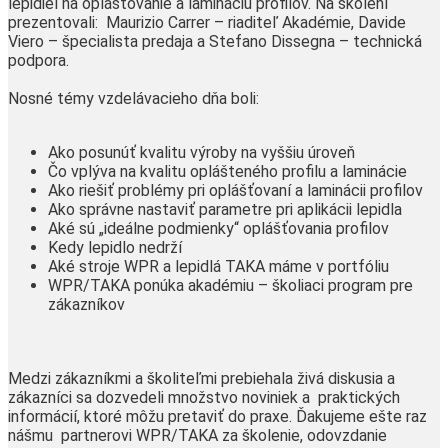
lepidiel na oplášťovanie a lamináciu profilov. Na školení
prezentovali: Maurizio Carrer – riaditeľ Akadémie, Davide
Viero – špecialista predaja a Stefano Dissegna – technická
podpora.
Nosné témy vzdelávacieho dňa boli:
Ako posunúť kvalitu výroby na vyššiu úroveň
Čo vplýva na kvalitu oplášteného profilu a laminácie
Ako riešiť problémy pri oplášťovaní a laminácii profilov
Ako správne nastaviť parametre pri aplikácii lepidla
Aké sú „ideálne podmienky“ oplášťovania profilov
Kedy lepidlo nedrží
Aké stroje WPR a lepidlá TAKA máme v portfóliu
WPR/TAKA ponúka akadémiu – školiaci program pre
zákazníkov
Medzi zákazníkmi a školiteľmi prebiehala živá diskusia a
zákazníci sa dozvedeli množstvo noviniek a praktických
informácií, ktoré môžu pretaviť do praxe. Ďakujeme ešte raz
nášmu partnerovi WPR/TAKA za školenie, odovzdanie