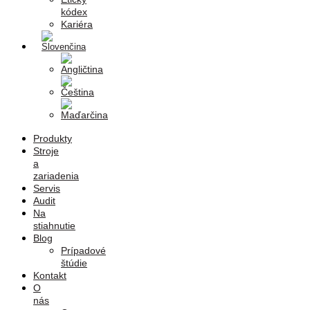
kódex
Kariéra
Produkty
Stroje
a
zariadenia
Servis
Audit
Na
stiahnutie
Blog
Prípadové
štúdie
Kontakt
O
nás