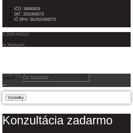
IČO: 36840629
DIČ: 2022458273
IČ DPH: SK2022458273
© 2024 AGGLU
by Markpoint
Vyhľadajte produkty
Search ...
Výsledky
Konzultácia zadarmo