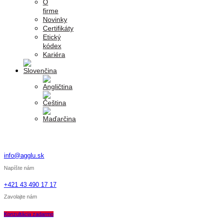
O
firme
Novinky
Certifikáty
Etický
kódex
Kariéra
info@agglu.sk
Napíšte nám
+421 43 490 17 17
Zavolajte nám
Konzultácia zadarmo