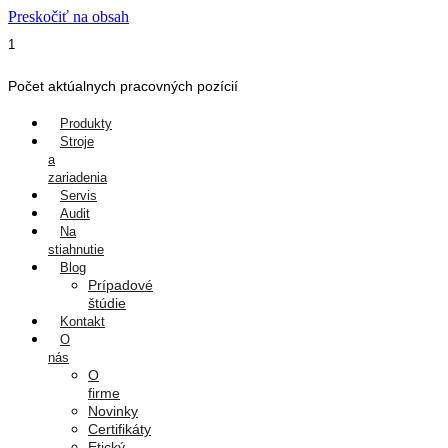
Preskočiť na obsah
1
Počet aktúalnych pracovných pozícií
Produkty
Stroje
a
zariadenia
Servis
Audit
Na
stiahnutie
Blog
Prípadové
štúdie
Kontakt
O
nás
O
firme
Novinky
Certifikáty
Etický