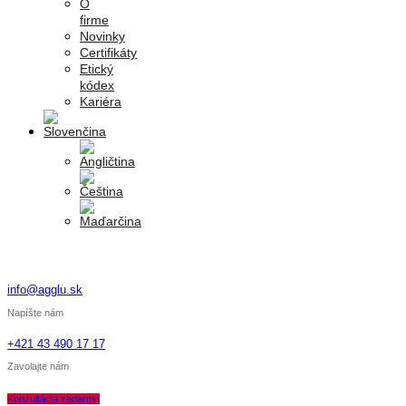
O
firme
Novinky
Certifikáty
Etický
kódex
Kariéra
info@agglu.sk
Napíšte nám
+421 43 490 17 17
Zavolajte nám
Konzultácia zadarmo