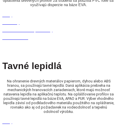
opláštenia drevených profilov za studena sa použitia PVC fólie sa 
využívajú disperzie na báze EVA.
Kolky
Konzervy
Sklenené fľaše a plechovky
Plastové fľaše
Tavné lepidlá
Na ohranenie drevných materiálov papierom, dyhou alebo ABS
hranou, sa používajú tavné lepidlá. Daná aplikácia prebieha na
mechanických hranovacích zariadeniach, ktoré majú možnosť
natavenia lepidla na aplikačnú teplotu. Na oplášťovanie profilov sa
používajú tavné lepidlá na báze EVA, APAO a PUR. Výber vhodného
lepidla závisí od podkladového materiálu použitého na opláštenie,
rovnako ako aj od požiadaviek na vodeodolnosť a tepelnú
odolnosť výrobku.
Kolky
Konzervy