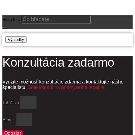
Vyhľadajte produkty
Search ...
Výsledky
Konzultácia zadarmo
Využite možnosť konzultácie zdarma a kontaktujte nášho
špecialistu.
Sme experti na priemyselné lepenie.
Tel. číslo
E-mail
Odoslať