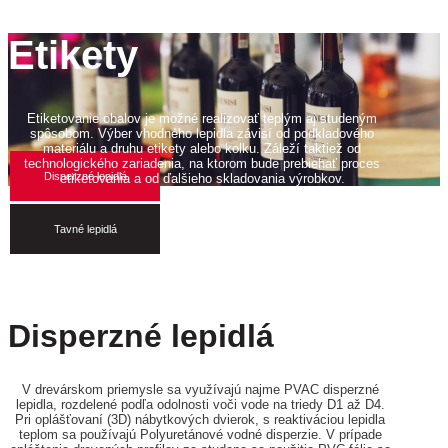
Etikety
Etiketovanie obalov je možné realizovať teplým aj studeným
spôsobom. Výber vhodného lepidla závisí od podkladového
materiálu a druhu etikety alebo kolku. Záleží taktiež od
technologického zariadenia, na ktorom bude prebiehať proces
Disperzné lepidlá
etiketovania a od ďalšieho skladovania výrobkov.
Tavné lepidlá
Disperzné lepidlá
V drevárskom priemysle sa využívajú najme PVAC disperzné 
lepidla, rozdelené podľa odolnosti voči vode na triedy D1 až D4. 
Pri oplášťovaní (3D) nábytkových dvierok, s reaktiváciou lepidla 
teplom sa používajú Polyuretánové vodné disperzie. V prípade 