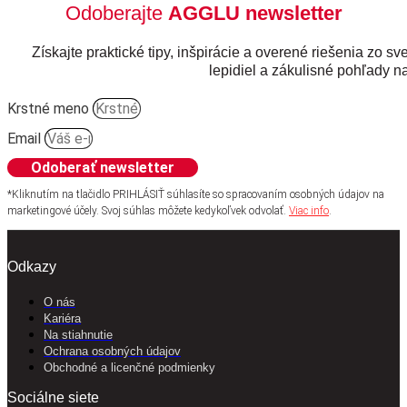
Odoberajte
AGGLU newsletter
Získajte praktické tipy, inšpirácie a overené riešenia zo sv
lepidiel a zákulisné pohľady na
Krstné meno
Email
Odoberať newsletter
*Kliknutím na tlačidlo PRIHLÁSIŤ súhlasíte so spracovaním osobných údajov na
marketingové účely. Svoj súhlas môžete kedykoľvek odvolať.
Viac info
.
Odkazy
O nás
Kariéra
Na stiahnutie
Ochrana osobných údajov
Obchodné a licenčné podmienky
Sociálne siete