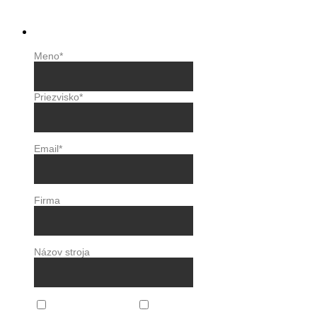
+421 905 850 804
Meno
*
Priezvisko
*
Email
*
Firma
Názov stroja
Pravidelný
Závada