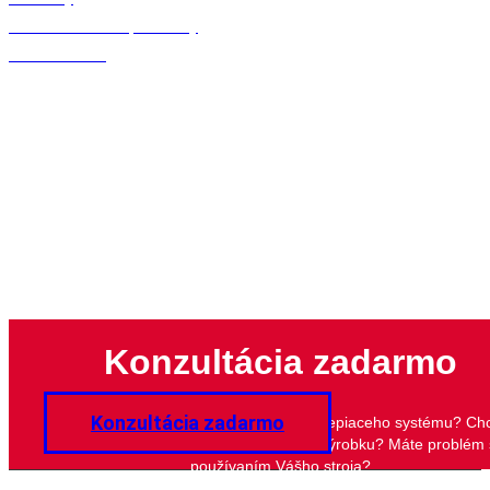
Sklenené fľaše a plechovky
Plastové fľaše
Konzultácia zadarmo
Konzultácia zadarmo
Potrebujete poradiť s výberom lepidla či lepiaceho systému? Ch
zlepšiť kvalitu lepeného spoja Vášho výrobku? Máte problém 
používaním Vášho stroja?