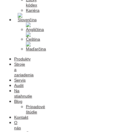
kódex
Kariéra
Produkty
Stroje
a
zariadenia
Servis
Audit
Na
stiahnutie
Blog
Prípadové
štúdie
Kontakt
O
nás