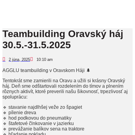
Teambuilding Oravský háj
30.5.-31.5.2025
2 júna, 2025
10:10 am
AGGLU teambuilding v Oravskom Háji 🌲
Tentokrát sme zamierili na Oravu a užili si krásny Oravský
háj. Deň sme odštartovali rozdelením do tímov a plnením
rôznych aktivít, ktoré preverili našu šikovnosť, trpezlivosť aj
spoluprácu:
🔹 stavanie najdlhšej veže zo špagiet
🔹 pílenie dreva
🔹 hod podkovou do pneumatiky
🔹 štafetové člnkovanie v jazierku
🔹 prevážanie balíkov sena na traktore
🔹 hľadanie pokladu