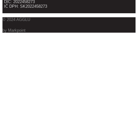
DIČ: 2022458273
IČ DPH: SK2022458273
© 2024 AGGLU
by Markpoint