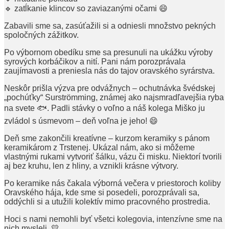
🔹 zatĺkanie klincov so zaviazanými očami 😄
Zabavili sme sa, zasúťažili si a odniesli množstvo pekných
spoločných zážitkov.
Po výbornom obedíku sme sa presunuli na ukážku výroby
syrových korbáčikov a nití. Pani nám porozprávala
zaujímavosti a preniesla nás do tajov oravského syrárstva.
Neskôr prišla výzva pre odvážnych – ochutnávka švédskej
„pochúťky“ Surströmming, známej ako najsmradľavejšia ryba
na svete 🐟. Padli stávky o voľno a náš kolega Miško ju
zvládol s úsmevom – deň voľna je jeho! 😄
Deň sme zakončili kreatívne – kurzom keramiky s pánom
keramikárom z Trstenej. Ukázal nám, ako si môžeme
vlastnými rukami vytvoriť šálku, vázu či misku. Niektorí tvorili
aj bez kruhu, len z hliny, a vznikli krásne výtvory.
Po keramike nás čakala výborná večera v priestoroch koliby
Oravského hája, kde sme si posedeli, porozprávali sa,
oddýchli si a utužili kolektív mimo pracovného prostredia.
Hoci s nami nemohli byť všetci kolegovia, intenzívne sme na
nich mysleli. 💛