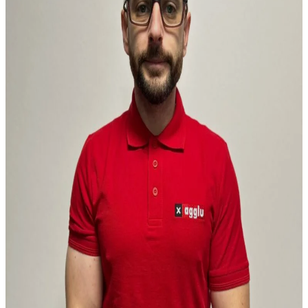
Máme toľko možností, že
bude jednoduchšie, keď
sa spojíme na
konzultáciu zadarmo
Konzultácia zadarmo
Potrebujem servis