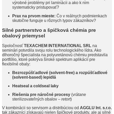
výrobné problémy pri laminácii a ako k nim
systematicky pristupovať?
Prax na prvom mieste:
Čo v reálnych podmienkach
skutočne funguje u rôznych typov zákazníkov?
Silné partnerstvo a špičková chémia pre
obalový priemysel
Spoločnosť
TEXACHEM INTERNATIONAL SRL
na
seminári potvrdila svoju rolu technologického lídra. Ako
dlhoročný špecialista na polyuretánovú chémiu predstavila
portfólio, ktoré pokrýva široké spektrum aplikácií pre
flexibilné obaly:
Bezrozpúšťadlové (solvent-free) a rozpúšťadlové
(solvent-based) lepidlá
Heatseal a coldseal laky
Riešenia pre náročné procesy
(vrátane
sterilizovateľných obalov –
retort
)
V kombinácii so servisom a distribúciou od
AGGLU Int. s.r.o.
tak zákazníci získavajú nielen špičkové produkty, ale aj silné