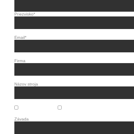
Priezvisko
*
Email
*
Firma
Názov stroja
Pravidelný servis
Závada
Závada