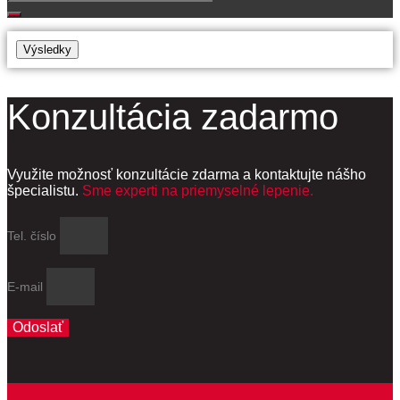
...
Výsledky
Konzultácia zadarmo
Využite možnosť konzultácie zdarma a kontaktujte nášho
špecialistu.
Sme experti na priemyselné lepenie.
Tel. číslo
E-mail
Odoslať