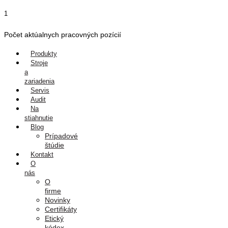
Preskočiť
1
na
obsah
Počet aktúalnych pracovných pozícií
Produkty
Stroje
a
zariadenia
Servis
Audit
Na
stiahnutie
Blog
Prípadové
štúdie
Kontakt
O
nás
O
firme
Novinky
Certifikáty
Etický
kódex