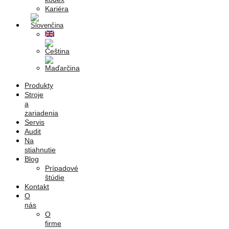
Kariéra
Produkty
Stroje
a
zariadenia
Servis
Audit
Na
stiahnutie
Blog
Prípadové
štúdie
Kontakt
O
nás
O
firme