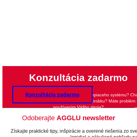
Konzultácia zadarmo
Konzultácia zadarmo
Potrebujete poradiť s výberom lepidla či lepiaceho systému? Ch
zlepšiť kvalitu lepeného spoja Vášho výrobku? Máte problém 
používaním Vášho stroja?
Odoberajte
AGGLU newsletter
Získajte praktické tipy, inšpirácie a overené riešenia zo sv