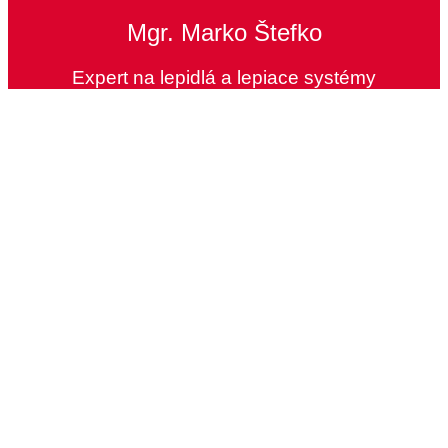
Mgr. Marko Štefko
Expert na lepidlá a lepiace systémy
Máme toľko možností, že
bude jednoduchšie, keď
sa spojíme na