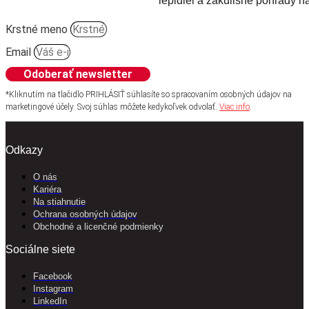
lepidiel a zákulisné pohľady na
Krstné meno
Email
Odoberať newsletter
*Kliknutím na tlačidlo PRIHLÁSIŤ súhlasíte so spracovaním osobných údajov na
marketingové účely. Svoj súhlas môžete kedykoľvek odvolať.
Viac info
.
Odkazy
O nás
Kariéra
Na stiahnutie
Ochrana osobných údajov
Obchodné a licenčné podmienky
Sociálne siete
Facebook
Instagram
LinkedIn