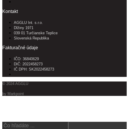
Kontakt
AGGLU Int. s.r.o.
Dlžiny 1971
039 01 Turčianske Teplice
Slovenská Republika
Fakturačné údaje
IČO: 36840629
DIČ: 2022458273
IČ DPH: SK2022458273
© 2024 AGGLU
by Markpoint
Vyhľadajte produkty
Search