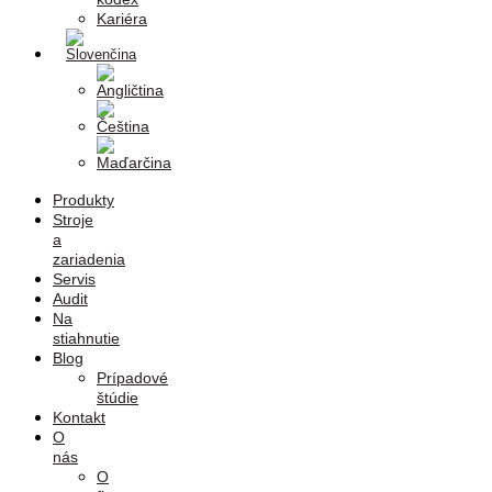
Kariéra
Produkty
Stroje
a
zariadenia
Servis
Audit
Na
stiahnutie
Blog
Prípadové
štúdie
Kontakt
O
nás
O