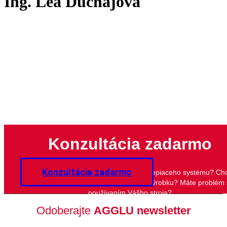
Ing. Lea Duchajová
Konzultácia zadarmo
Konzultácia zadarmo
Potrebujete poradiť s výberom lepidla či lepiaceho systému? Ch
zlepšiť kvalitu lepeného spoja Vášho výrobku? Máte problém 
používaním Vášho stroja?
Odoberajte
AGGLU newsletter