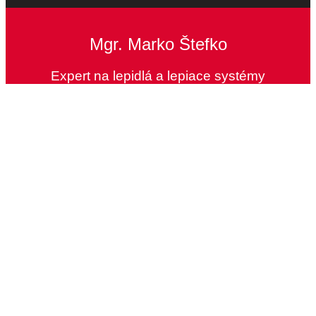
Mgr. Marko Štefko
Expert na lepidlá a lepiace systémy
Máme toľko možností, že
bude jednoduchšie, keď