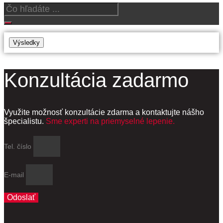
Search
...
Výsledky
Konzultácia zadarmo
Využite možnosť konzultácie zdarma a kontaktujte nášho
špecialistu.
Sme experti na priemyselné lepenie.
Tel. číslo
E-mail
Odoslať