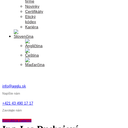
firme
Novinky
Certifikáty
Etický
kódex
Kariéra
info@agglu.sk
Napíšte nám
+421 43 490 17 17
Zavolajte nám
Konzultácia zadarmo