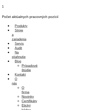
Preskočiť
1
na
obsah
Počet aktúalnych pracovných pozícií
Produkty
Stroje
a
zariadenia
Servis
Audit
Na
stiahnutie
Blog
Prípadové
štúdie
Kontakt
O
nás
O
firme
Novinky
Certifikáty
Etický
kódex