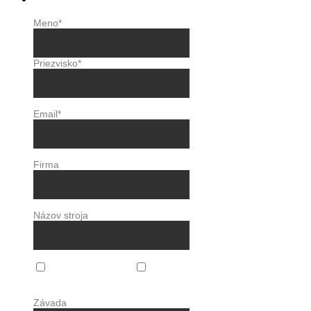
Meno
*
Priezvisko
*
Email
*
Firma
Názov stroja
Pravidelný
Závada
servis
Závada