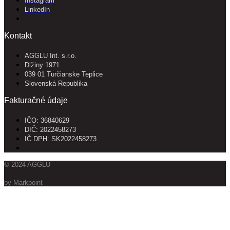
Instagram
LinkedIn
Kontakt
AGGLU Int. s.r.o.
Dlžiny 1971
039 01 Turčianske Teplice
Slovenská Republika
Fakturačné údaje
IČO: 36840629
DIČ: 2022458273
IČ DPH: SK2022458273
© 2024 AGGLU
by Markpoint
Vyhľadajte produkty