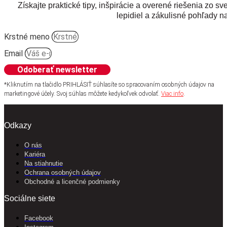
Získajte praktické tipy, inšpirácie a overené riešenia zo sv
lepidiel a zákulisné pohľady na
Krstné meno
Email
Odoberať newsletter
*Kliknutím na tlačidlo PRIHLÁSIŤ súhlasíte so spracovaním osobných údajov na
marketingové účely. Svoj súhlas môžete kedykoľvek odvolať.
Viac info
.
Odkazy
O nás
Kariéra
Na stiahnutie
Ochrana osobných údajov
Obchodné a licenčné podmienky
Sociálne siete
Facebook