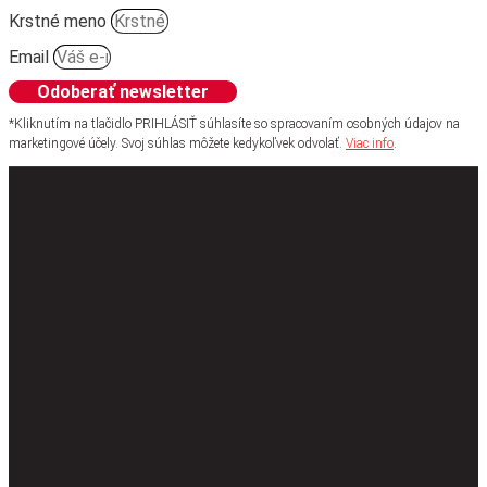
Krstné meno
Email
Odoberať newsletter
*Kliknutím na tlačidlo PRIHLÁSIŤ súhlasíte so spracovaním osobných údajov na
marketingové účely. Svoj súhlas môžete kedykoľvek odvolať.
Viac info
.