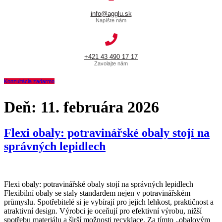
info@agglu.sk
Napíšte nám
+421 43 490 17 17
Zavolajte nám
Konzultácia zadarmo
Deň:
11. februára 2026
Flexi obaly: potravinářské obaly stojí na
správných lepidlech
Flexi obaly: potravinářské obaly stojí na správných lepidlech
Flexibilní obaly se staly standardem nejen v potravinářském
průmyslu. Spotřebitelé si je vybírají pro jejich lehkost, praktičnost a
atraktivní design. Výrobci je oceňují pro efektivní výrobu, nižší
spotřebu materiálu a širší možnosti recyklace. Za tímto „obalovým