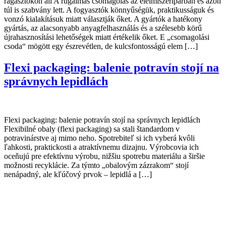
ragasztókon áll A rugalmas csomagolás az élelmiszeriparban és azon
túl is szabvány lett. A fogyasztók könnyűségük, praktikusságuk és
vonzó kialakításuk miatt választják őket. A gyártók a hatékony
gyártás, az alacsonyabb anyagfelhasználás és a szélesebb körű
újrahasznosítási lehetőségek miatt értékelik őket. E „csomagolási
csoda“ mögött egy észrevétlen, de kulcsfontosságú elem […]
Flexi packaging: balenie potravín stojí na
správnych lepidlách
Flexi packaging: balenie potravín stojí na správnych lepidlách
Flexibilné obaly (flexi packaging) sa stali štandardom v
potravinárstve aj mimo neho. Spotrebiteľ si ich vyberá kvôli
ľahkosti, praktickosti a atraktívnemu dizajnu. Výrobcovia ich
oceňujú pre efektívnu výrobu, nižšiu spotrebu materiálu a širšie
možnosti recyklácie. Za týmto „obalovým zázrakom“ stojí
nenápadný, ale kľúčový prvok – lepidlá a […]