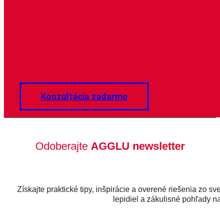
Konzultácia zadarmo
Odoberajte
AGGLU newsletter
Získajte praktické tipy, inšpirácie a overené riešenia zo sv
lepidiel a zákulisné pohľady na