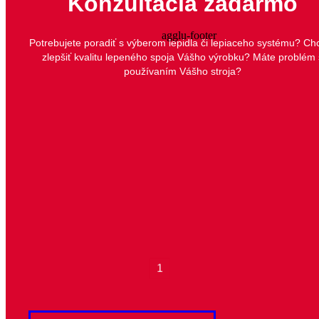
Konzultácia zadarmo
Potrebujete poradiť s výberom lepidla či lepiaceho systému? Ch
zlepšiť kvalitu lepeného spoja Vášho výrobku? Máte problém 
používaním Vášho stroja?
1