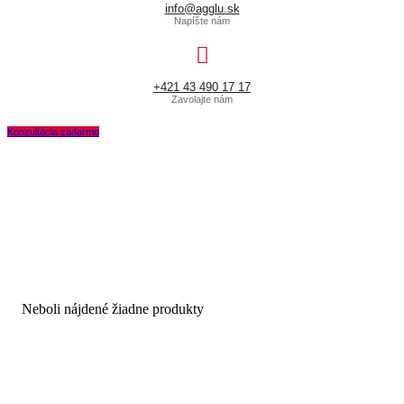
info@agglu.sk
Napíšte nám
+421 43 490 17 17
Zavolajte nám
Konzultácia zadarmo
Výroba filtrov
-
Polyuretánové tekuté lepidlá
Zalievanie
Neboli nájdené žiadne produkty