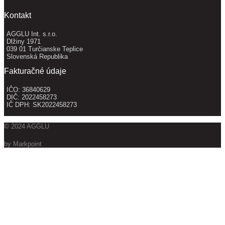
Kontakt
AGGLU Int. s.r.o.
Dlžiny 1971
039 01 Turčianske Teplice
Slovenská Republika
Fakturačné údaje
IČO: 36840629
DIČ: 2022458273
IČ DPH: SK2022458273
© 2024 AGGLU
by Markpoint