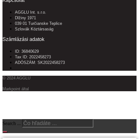
Kapcsolat
AGGLU Int. s.r.o.
Dlžiny 1971
039 01 Turčianske Teplice
Szlovák Köztársaság
Számlázási adatok
ID: 36840629
Tax ID: 2022458273
ADÓSZÁM: SK2022458273
© 2024 AGGLU
Markpoint által
Vyhľadajte produkty
Search ...