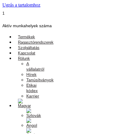
Ugrás a tartalomhoz
1
Aktív munkahelyek száma
Termékek
Ragasztórendszerek
Szolgáltatás
Kapcsolat
Rólunk
A
vállalatról
Hírek
Tanúsítványok
Etikai
kódex
Karrier