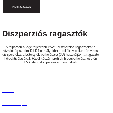
Állati ragasztók
Diszperziós ragasztók
A faiparban a legelterjedtebb PVAC-diszperziós ragasztókat a 
vízállóság szerint D1-D4 osztályokba sorolják. A poliuretán vizes 
diszperziókat a bútorajtók burkolására (3D) használják, a ragasztó 
hőreaktiválásával. Fából készült profilok hidegburkolása esetén 
EVA alapú diszperziókat használnak.
Fényes és litho laminálás
Felületi laminálás
Borítékok
Zsákok
Bevásárlótáskák
Karton raklapok