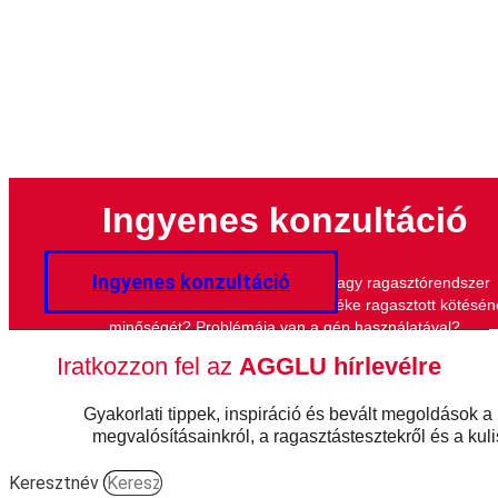
Ingyenes konzultáció
Ingyenes konzultáció
Tanácsra van szüksége a ragasztó vagy ragasztórendszer
kiválasztásához? Szeretné javítani terméke ragasztott kötésén
minőségét? Problémája van a gép használatával?
Iratkozzon fel az
AGGLU hírlevélre
Gyakorlati tippek, inspiráció és bevált megoldások a
megvalósításainkról, a ragasztástesztekről és a kul
Keresztnév