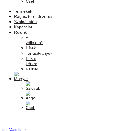
Termékek
Ragasztórendszerek
Szolgáltatás
Kapcsolat
Rólunk
A
vállalatról
Hírek
Tanúsítványok
Etikai
kódex
Karrier
info@agglu.sk