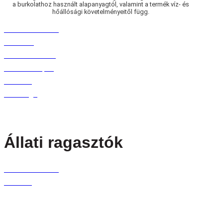
a burkolathoz használt alapanyagtól, valamint a termék víz- és
hőállósági követelményeitől függ.
Felületi laminálás
Borítékok
Bevásárlótáskák
Karton raklapok
Dobozok
A sor vége
Állati ragasztók
Felületi laminálás
Dobozok