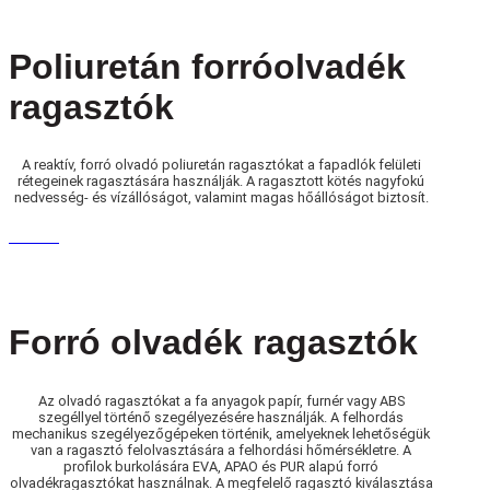
Poliuretán forróolvadék
ragasztók
A reaktív, forró olvadó poliuretán ragasztókat a fapadlók felületi
rétegeinek ragasztására használják. A ragasztott kötés nagyfokú
nedvesség- és vízállóságot, valamint magas hőállóságot biztosít.
Zsákok
Forró olvadék ragasztók
Az olvadó ragasztókat a fa anyagok papír, furnér vagy ABS
szegéllyel történő szegélyezésére használják. A felhordás
mechanikus szegélyezőgépeken történik, amelyeknek lehetőségük
van a ragasztó felolvasztására a felhordási hőmérsékletre. A
profilok burkolására EVA, APAO és PUR alapú forró
olvadékragasztókat használnak. A megfelelő ragasztó kiválasztása