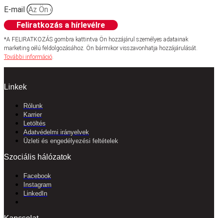
E-mail
Feliratkozás a hírlevélre
*A FELIRATKOZÁS gombra kattintva Ön hozzájárul személyes adatainak
marketing célú feldolgozásához. Ön bármikor visszavonhatja hozzájárulását.
További információ
.
Linkek
Rólunk
Karrier
Letöltés
Adatvédelmi irányelvek
Üzleti és engedélyezési feltételek
Szociális hálózatok
Facebook
Instagram
LinkedIn