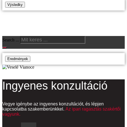
Výsledky
Termékek keresése
Search ...
Eredmények
Ingyenes konzultáció
Vegye igénybe az ingyenes konzultációt, és lépjen
kapcsolatba szakemberünkkel.
Az ipari ragasztás szakértői
vagyunk.