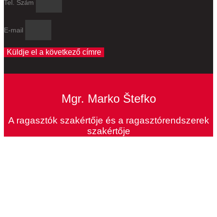
Tel. Szám
E-mail
Küldje el a következő címre
Mgr. Marko Štefko
A ragasztók szakértője és a ragasztórendszerek
szakértője