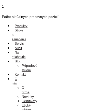
Preskočiť
1
na
obsah
Počet aktúalnych pracovných pozícií
Produkty
Stroje
a
zariadenia
Servis
Audit
Na
stiahnutie
Blog
Prípadové
štúdie
Kontakt
O
nás
O
firme
Novinky
Certifikáty
Etický
kódex