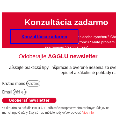
Konzultácia zadarmo
Konzultácia zadarmo
Potrebujete poradiť s výberom lepidla či lepiaceho systému? Ch
zlepšiť kvalitu lepeného spoja Vášho výrobku? Máte problém 
používaním Vášho stroja?
Odoberajte
AGGLU newsletter
Získajte praktické tipy, inšpirácie a overené riešenia zo sv
lepidiel a zákulisné pohľady na
Krstné meno
Email
Odoberať newsletter
*Kliknutím na tlačidlo PRIHLÁSIŤ súhlasíte so spracovaním osobných údajov na
marketingové účely. Svoj súhlas môžete kedykoľvek odvolať.
Viac info
.