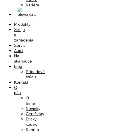
Kariéra
Produkty
Stroje
a
zariadenia
Servis
Audit
Na
stiahnutie
Blog
Prípadové
štúdie
Kontakt
O
nás
O
firme
Novinky
Certifikáty
Etický
kódex
Kariéra