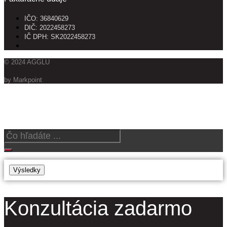
IČO: 36840629
DIČ: 2022458273
IČ DPH: SK2022458273
© 2024 AGGLU
by Markpoint
Vyhľadajte produkty
Search
...
Výsledky
Konzultácia zadarmo