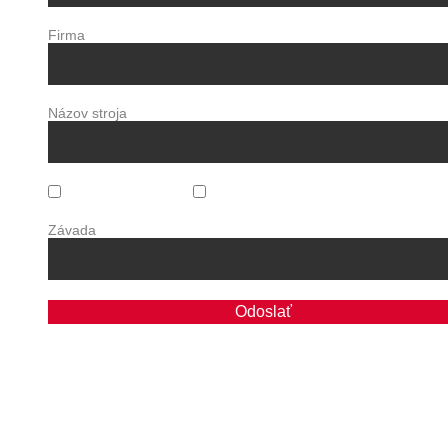
Firma
Názov stroja
Pravidelný servis
Závada
Závada
Odoslať
Produkty